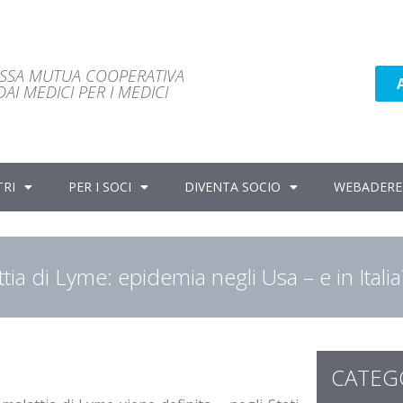
ASSA MUTUA COOPERATIVA
AI MEDICI PER I MEDICI
TRI
PER I SOCI
DIVENTA SOCIO
WEBADERE
tia di Lyme: epidemia negli Usa – e in Italia
CATEG