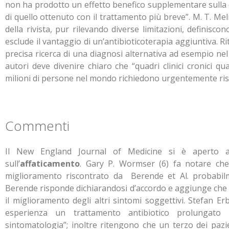
non ha prodotto un effetto benefico supplementare sulla qual
di quello ottenuto con il trattamento più breve”. M. T. Mel
della rivista, pur rilevando diverse limitazioni, definisco
esclude il vantaggio di un’antibioticoterapia aggiuntiva. 
precisa ricerca di una diagnosi alternativa ad esempio nel
autori deve divenire chiaro che “quadri clinici cronici qua
milioni di persone nel mondo richiedono urgentemente ris
Commenti
Il New England Journal of Medicine si è aperto a
sull’
affaticamento
. Gary P. Wormser (6) fa notare che 
miglioramento riscontrato da Berende et Al. probabilme
Berende risponde dichiarandosi d’accordo e aggiunge che 
il miglioramento degli altri sintomi soggettivi. Stefan Erb
esperienza un trattamento antibiotico prolungato n
sintomatologia”; inoltre ritengono che un terzo dei pazi