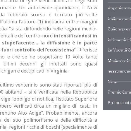
 malattia di Lyme viene definita – negli Stati
armante. Un autorevole quotidiano, il New
Appuntamen
da febbraio scorso è tornato più volte
Cultura med
ll’ultima l’autore (1) inquadra entro margini
ttia: “si sta diffondendo nelle regioni medio-
Cultura prev
ientali e del centro-nord
intensificandosi in
Gli Incontri 
stupefacente… la diffusione è in parte
 fuori controllo dell’ecosistema
”. Riferisce
La Voce di 
nno e che se ne sospettano 10 volte tanti;
Medicina 4.
 ultimi decenni gli infettati sono quasi
chigan e decuplicati in Virginia.
nessuna cat
News
’ultimo ventennio sono stati riportati più di
 abitanti – si è verificata nella Repubblica
Premio Cant
 vige l’obbligo di notifica, l’Istituto Superiore
Promozioni e
bero verificati circa un migliaio di casi… in
Trentino Alto Adige”. Probabilmente, ancora
a del suo polimorfismo e della difficoltà a
enia, regioni ricche di boschi (specialmente di