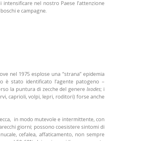
i intensificare nel nostro Paese l’attenzione
i boschi e campagne.
 dove nel 1975 esplose una “strana” epidemia
po è stato identificato l’agente patogeno –
erso la puntura di zecche del genere
Ixodes
; i
vi, caprioli, volpi, lepri, roditori) forse anche
 zecca, in modo mutevole e intermittente, con
recchi giorni; possono coesistere sintomi di
tà nucale, cefalea, affaticamento, non sempre