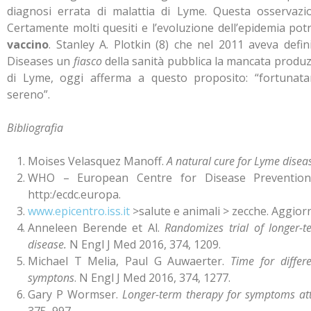
diagnosi errata di malattia di Lyme. Questa osservazi
Certamente molti quesiti e l’evoluzione dell’epidemia potr
vaccino
. Stanley A. Plotkin (8) che nel 2011 aveva definit
Diseases un
fiasco
della sanità pubblica la mancata produzi
di Lyme, oggi afferma a questo proposito: “fortunat
sereno”.
Bibliografia
Moises Velasquez Manoff.
A natural cure for Lyme disea
WHO – European Centre for Disease Preventio
http:/ecdc.europa.
www.epicentro.iss.it
>salute e animali > zecche. Aggio
Anneleen Berende et Al.
Randomizes trial of longer-
disease.
N Engl J Med 2016, 374, 1209.
Michael T Melia, Paul G Auwaerter.
Time for diffe
symptons
. N Engl J Med 2016, 374, 1277.
Gary P Wormser.
Longer-term therapy for symptoms att
375, 997.