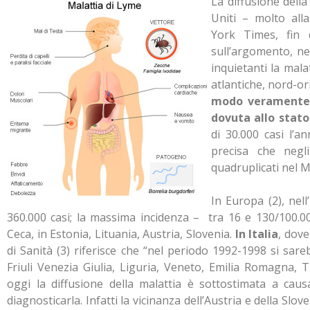
La diffusione della
Uniti – molto all
York Times, fin 
sull’argomento, ne
inquietanti la mala
atlantiche, nord-or
modo veramente 
dovuta allo stato
di 30.000 casi l’a
precisa che negli
quadruplicati nel Mi
In Europa (2), nell
360.000 casi; la massima incidenza – tra 16 e 130/100.000
Ceca, in Estonia, Lituania, Austria, Slovenia.
In Italia
, dove
di Sanità (3) riferisce che “nel periodo 1992-1998 si sareb
Friuli Venezia Giulia, Liguria, Veneto, Emilia Romagna, 
oggi la diffusione della malattia è sottostimata a caus
diagnosticarla. Infatti la vicinanza dell’Austria e della Slov