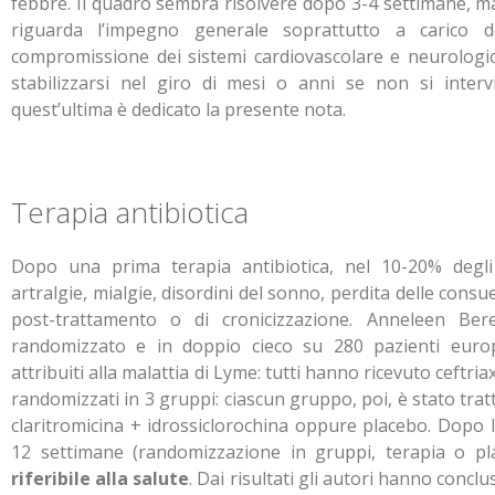
febbre. Il quadro sembra risolvere dopo 3-4 settimane, ma
riguarda l’impegno generale soprattutto a carico d
compromissione dei sistemi cardiovascolare e neurologic
stabilizzarsi nel giro di mesi o anni se non si interv
quest’ultima è dedicato la presente nota.
Terapia antibiotica
Dopo una prima terapia antibiotica, nel 10-20% degli i
artralgie, mialgie, disordini del sonno, perdita delle consu
post-trattamento o di cronicizzazione. Anneleen B
randomizzato e in doppio cieco su 280 pazienti europe
attribuiti alla malattia di Lyme: tutti hanno ricevuto ceftr
randomizzati in 3 gruppi: ciascun gruppo, poi, è stato tra
claritromicina + idrossiclorochina oppure placebo. Dopo 
12 settimane (randomizzazione in gruppi, terapia o pl
riferibile alla salute
. Dai risultati gli autori hanno concl