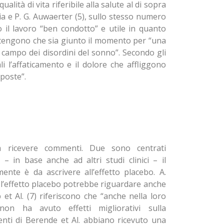
ità di vita riferibile alla salute al di sopra
ia e P. G. Auwaerter (5), sullo stesso numero
no il lavoro “ben condotto” e utile in quanto
Ritengono che sia giunto il momento per “una
 campo dei disordini del sonno”. Secondo gli
li l’affaticamento e il dolore che affliggono
poste”.
 ricevere commenti. Due sono centrati
– in base anche ad altri studi clinici – il
nte è da ascrivere all’effetto placebo. A.
l’effetto placebo potrebbe riguardare anche
 et Al. (7) riferiscono che “anche nella loro
on ha avuto effetti migliorativi sulla
enti di Berende et Al. abbiano ricevuto una