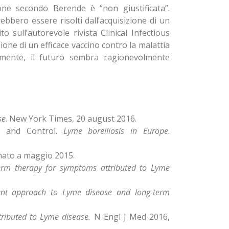
one secondo Berende è “non giustificata”.
ebbero essere risolti dall’acquisizione di un
o sull’autorevole rivista Clinical Infectious
one di un efficace vaccino contro la malattia
amente, il futuro sembra ragionevolmente
se
. New York Times, 20 august 2016.
n and Control.
Lyme borelliosis in Europe
.
rnato a maggio 2015.
term therapy for symptoms attributed to Lyme
rent approach to Lyme disease and long-term
ributed to Lyme disease.
N Engl J Med 2016,