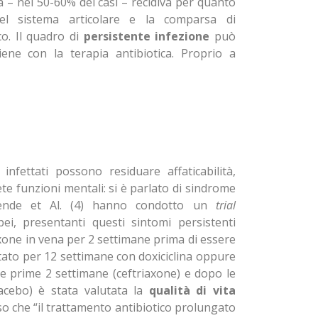
 – nel 50-60% dei casi – recidiva per quanto
el sistema articolare e la comparsa di
o. Il quadro di
persistente infezione
può
iene con la terapia antibiotica. Proprio a
nfettati possono residuare affaticabilità,
ete funzioni mentali: si è parlato di sindrome
erende et Al. (4) hanno condotto un
trial
i, presentanti questi sintomi persistenti
iaxone in vena per 2 settimane prima di essere
ttato per 12 settimane con doxiciclina oppure
le prime 2 settimane (ceftriaxone) e dopo le
acebo) è stata valutata la
qualità di vita
uso che “il trattamento antibiotico prolungato