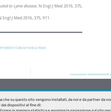
uted to Lyme disease.
N Engl J Med 2016, 375,
 Engl J Med 2016, 375, 911.
Posted in
Cultura medica
,
News
Convenzioni Fatebenefratelli 
rma che su questo sito vengono installati, da noi e da partner da no
ai dispositivi al fine di:
sagaleno.it
lizzare in maniera statistica e anonima la navigazione sul sito per