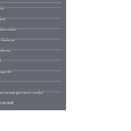
ti
ica
idenziale
di Galeno
Galeno
0
egoria
amessa giovani medici
 sconti