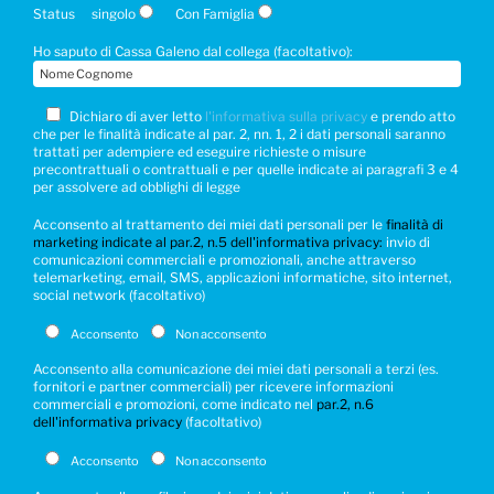
Status
singolo
Con Famiglia
Ho saputo di Cassa Galeno dal collega (facoltativo):
Dichiaro di aver letto
l'informativa sulla privacy
e prendo atto
che per le finalità indicate al par. 2, nn. 1, 2 i dati personali saranno
trattati per adempiere ed eseguire richieste o misure
precontrattuali o contrattuali e per quelle indicate ai paragrafi 3 e 4
per assolvere ad obblighi di legge
Acconsento al trattamento dei miei dati personali per le
finalità di
marketing indicate al par.2, n.5 dell'informativa privacy:
invio di
comunicazioni commerciali e promozionali, anche attraverso
telemarketing, email, SMS, applicazioni informatiche, sito internet,
social network (facoltativo)
Acconsento
Non acconsento
Acconsento alla comunicazione dei miei dati personali a terzi (es.
fornitori e partner commerciali) per ricevere informazioni
commerciali e promozioni, come indicato nel
par.2, n.6
dell'informativa privacy
(facoltativo)
Acconsento
Non acconsento