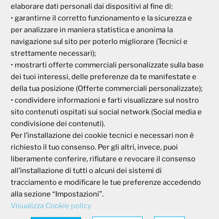
elaborare dati personali dai dispositivi al fine di:
Via Parigi, 11
• garantirne il corretto funzionamento e la sicurezza e
00185 Roma
per analizzare in maniera statistica e anonima la
P.I e C.F. 04273791006
navigazione sul sito per poterlo migliorare (Tecnici e
strettamente necessari);
• mostrarti offerte commerciali personalizzate sulla base
Tel. 800 99 93 83
Fax 06 44 24 87 05
dei tuoi interessi, delle preferenze da te manifestate e
e-mail:
backoffice@cassagaleno.it
della tua posizione (Offerte commerciali personalizzate);
• condividere informazioni e farti visualizzare sul nostro
sito contenuti ospitati sui social network (Social media e
condivisione dei contenuti).
Per l’installazione dei cookie tecnici e necessari non è
richiesto il tuo consenso. Per gli altri, invece, puoi
liberamente conferire, rifiutare e revocare il consenso
Informativa sul trattamento dei dati
all’installazione di tutti o alcuni dei sistemi di
Informativa sull’uso dei cookie
tracciamento e modificare le tue preferenze accedendo
alla sezione “Impostazioni”.
Visualizza Cookie policy
AREA RISERVATA