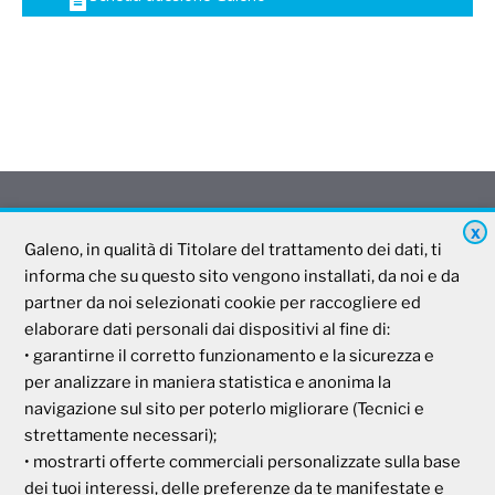
X
Galeno
Galeno, in qualità di Titolare del trattamento dei dati, ti
informa che su questo sito vengono installati, da noi e da
partner da noi selezionati cookie per raccogliere ed
Società Mutua Cooperativa
elaborare dati personali dai dispositivi al fine di:
Via Parigi, 11
• garantirne il corretto funzionamento e la sicurezza e
00185 Roma
per analizzare in maniera statistica e anonima la
P.I e C.F. 04273791006
navigazione sul sito per poterlo migliorare (Tecnici e
strettamente necessari);
• mostrarti offerte commerciali personalizzate sulla base
Tel. 800 99 93 83
dei tuoi interessi, delle preferenze da te manifestate e
Fax 06 44 24 87 05