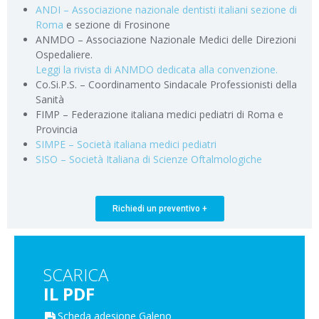
ANDI – Associazione nazionale dentisti italiani sezione di
Roma
e sezione di Frosinone
ANMDO – Associazione Nazionale Medici delle Direzioni
Ospedaliere.
Leggi la rivista di ANMDO dedicata alla convenzione.
Co.Si.P.S. – Coordinamento Sindacale Professionisti della
Sanità
FIMP – Federazione italiana medici pediatri di Roma e
Provincia
SIMPE – Società italiana medici pediatri
SISO – Società Italiana di Scienze Oftalmologiche
Richiedi un preventivo +
SCARICA
IL PDF
Scheda adesione Galeno