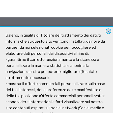
X
Galeno
Galeno, in qualità di Titolare del trattamento dei dati, ti
informa che su questo sito vengono installati, da noi e da
partner da noi selezionati cookie per raccogliere ed
Società Mutua Cooperativa
elaborare dati personali dai dispositivi al fine di:
Via Parigi, 11
• garantirne il corretto funzionamento e la sicurezza e
00185 Roma
per analizzare in maniera statistica e anonima la
P.I e C.F. 04273791006
navigazione sul sito per poterlo migliorare (Tecnici e
strettamente necessari);
• mostrarti offerte commerciali personalizzate sulla base
Tel. 800 99 93 83
Fax 06 44 24 87 05
dei tuoi interessi, delle preferenze da te manifestate e
e-mail:
backoffice@cassagaleno.it
della tua posizione (Offerte commerciali personalizzate);
• condividere informazioni e farti visualizzare sul nostro
sito contenuti ospitati sui social network (Social media e