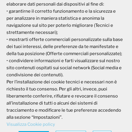
elaborare dati personali dai dispositivi al fine di:
• garantirne il corretto funzionamento e la sicurezza e
Via Parigi, 11
00185 Roma
per analizzare in maniera statistica e anonima la
P.I e C.F. 04273791006
navigazione sul sito per poterlo migliorare (Tecnici e
strettamente necessari);
• mostrarti offerte commerciali personalizzate sulla base
Tel. 800 99 93 83
dei tuoi interessi, delle preferenze da te manifestate e
Fax 06 44 24 87 05
della tua posizione (Offerte commerciali personalizzate);
e-mail:
backoffice@cassagaleno.it
• condividere informazioni e farti visualizzare sul nostro
sito contenuti ospitati sui social network (Social media e
condivisione dei contenuti).
Per l’installazione dei cookie tecnici e necessari non è
richiesto il tuo consenso. Per gli altri, invece, puoi
liberamente conferire, rifiutare e revocare il consenso
Informativa sul trattamento dei dati
all’installazione di tutti o alcuni dei sistemi di
Informativa sull’uso dei cookie
tracciamento e modificare le tue preferenze accedendo
alla sezione “Impostazioni”.
Visualizza Cookie policy
AREA RISERVATA