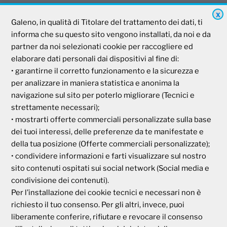
X
Galeno, in qualità di Titolare del trattamento dei dati, ti
Galeno
informa che su questo sito vengono installati, da noi e da
partner da noi selezionati cookie per raccogliere ed
Società Mutua Cooperativa
elaborare dati personali dai dispositivi al fine di:
• garantirne il corretto funzionamento e la sicurezza e
Via Parigi, 11
00185 Roma
per analizzare in maniera statistica e anonima la
P.I e C.F. 04273791006
navigazione sul sito per poterlo migliorare (Tecnici e
strettamente necessari);
• mostrarti offerte commerciali personalizzate sulla base
Tel. 800 99 93 83
dei tuoi interessi, delle preferenze da te manifestate e
Fax 06 44 24 87 05
della tua posizione (Offerte commerciali personalizzate);
e-mail:
backoffice@cassagaleno.it
• condividere informazioni e farti visualizzare sul nostro
sito contenuti ospitati sui social network (Social media e
condivisione dei contenuti).
Per l’installazione dei cookie tecnici e necessari non è
richiesto il tuo consenso. Per gli altri, invece, puoi
liberamente conferire, rifiutare e revocare il consenso