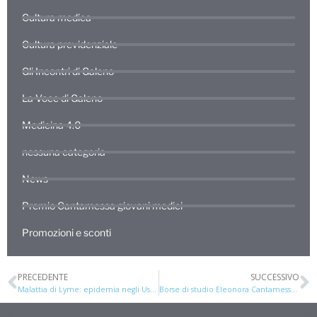
Cultura medica
Cultura previdenziale
Gli Incontri di Galeno
La Voce di Galeno
Medicina 4.0
nessuna categoria
News
Premio Cantamessa giovani medici
Promozioni e sconti
PRECEDENTE
SUCCESSIVO
Malattia di Lyme: epidemia negli Usa – e in Italia?
Borse di studio Eleonora Cantamessa 2016: a dicembre la premiazione