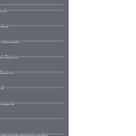
nti
dica
evidenziale
i di Galeno
 Galeno
.0
tegoria
ntamessa giovani medici