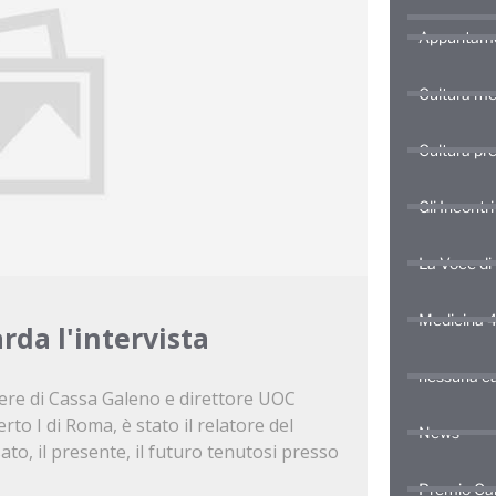
Appuntame
Cultura me
Cultura pr
Gli Incontr
La Voce di
Medicina 4
rda l'intervista
nessuna ca
gliere di Cassa Galeno e direttore UOC
to I di Roma, è stato il relatore del
News
ato, il presente, il futuro tenutosi presso
Premio Ca