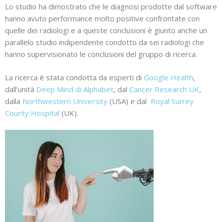
Lo studio ha dimostrato che le diagnosi prodotte dal software
hanno avuto performance molto positive confrontate con
quelle dei radiologi e a queste conclusioni è giunto anche un
parallelo studio indipendente condotto da sei radiologi che
hanno supervisionato le conclusioni del gruppo di ricerca.
La ricerca è stata condotta da esperti di
Google Health
,
dall’unità
Deep Mind di Alphabet
, dal
Cancer Research UK
,
dalla
Northwestern University
(USA) e dal
Royal Surrey
County Hospital
(UK).