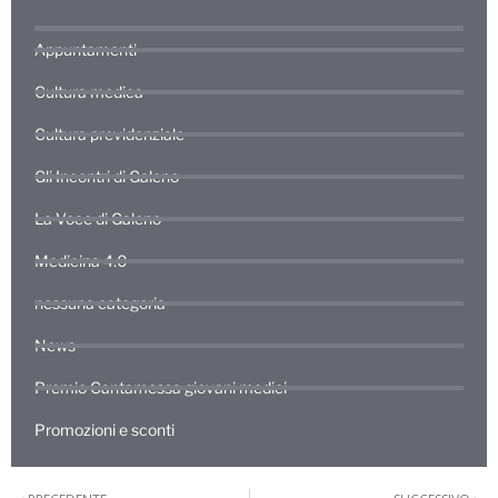
Appuntamenti
Cultura medica
Cultura previdenziale
Gli Incontri di Galeno
La Voce di Galeno
Medicina 4.0
nessuna categoria
News
Premio Cantamessa giovani medici
Promozioni e sconti