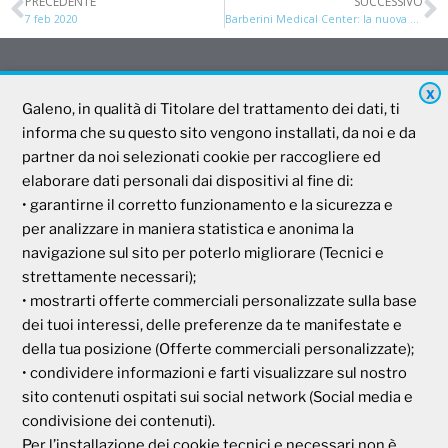
PRECEDENTE
SUCCESSIVO
7 feb 2020
Barberini Medical Center: la nuova convenzione di Galeno
X
Galeno
Galeno, in qualità di Titolare del trattamento dei dati, ti
informa che su questo sito vengono installati, da noi e da
partner da noi selezionati cookie per raccogliere ed
Società Mutua Cooperativa
elaborare dati personali dai dispositivi al fine di:
Via Parigi, 11
• garantirne il corretto funzionamento e la sicurezza e
00185 Roma
per analizzare in maniera statistica e anonima la
P.I e C.F. 04273791006
navigazione sul sito per poterlo migliorare (Tecnici e
strettamente necessari);
• mostrarti offerte commerciali personalizzate sulla base
Tel. 800 99 93 83
Fax 06 44 24 87 05
dei tuoi interessi, delle preferenze da te manifestate e
e-mail:
backoffice@cassagaleno.it
della tua posizione (Offerte commerciali personalizzate);
• condividere informazioni e farti visualizzare sul nostro
sito contenuti ospitati sui social network (Social media e
condivisione dei contenuti).
Per l’installazione dei cookie tecnici e necessari non è