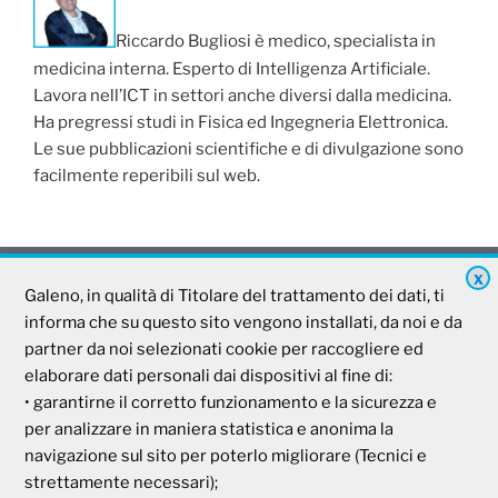
Riccardo Bugliosi è medico, specialista in
medicina interna. Esperto di Intelligenza Artificiale.
Lavora nell’ICT in settori anche diversi dalla medicina.
Ha pregressi studi in Fisica ed Ingegneria Elettronica.
Le sue pubblicazioni scientifiche e di divulgazione sono
facilmente reperibili sul web.
X
Galeno, in qualità di Titolare del trattamento dei dati, ti
Galeno
informa che su questo sito vengono installati, da noi e da
partner da noi selezionati cookie per raccogliere ed
Società Mutua Cooperativa
elaborare dati personali dai dispositivi al fine di:
• garantirne il corretto funzionamento e la sicurezza e
Via Parigi, 11
00185 Roma
per analizzare in maniera statistica e anonima la
P.I e C.F. 04273791006
navigazione sul sito per poterlo migliorare (Tecnici e
strettamente necessari);