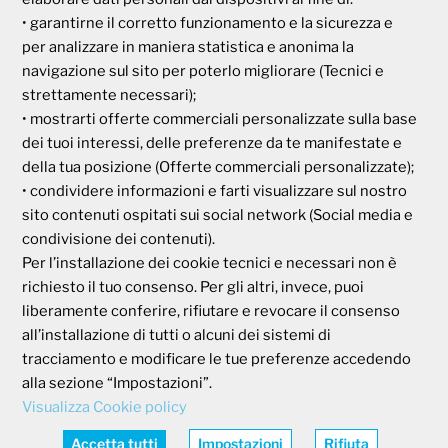
Via Parigi, 11
• garantirne il corretto funzionamento e la sicurezza e
00185 Roma
per analizzare in maniera statistica e anonima la
P.I e C.F. 04273791006
navigazione sul sito per poterlo migliorare (Tecnici e
strettamente necessari);
• mostrarti offerte commerciali personalizzate sulla base
Tel. 800 99 93 83
dei tuoi interessi, delle preferenze da te manifestate e
Fax 06 44 24 87 05
e-mail:
backoffice@cassagaleno.it
della tua posizione (Offerte commerciali personalizzate);
• condividere informazioni e farti visualizzare sul nostro
sito contenuti ospitati sui social network (Social media e
condivisione dei contenuti).
Per l’installazione dei cookie tecnici e necessari non è
richiesto il tuo consenso. Per gli altri, invece, puoi
liberamente conferire, rifiutare e revocare il consenso
all’installazione di tutti o alcuni dei sistemi di
Informativa sul trattamento dei dati
Informativa sull’uso dei cookie
tracciamento e modificare le tue preferenze accedendo
alla sezione “Impostazioni”.
Visualizza Cookie policy
AREA RISERVATA
Accedi
Accetta tutti
Impostazioni
Rifiuta