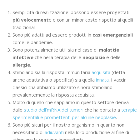
Semplicità di realizzazione: possono essere progettati
più velocement
e e con un minor costo rispetto ai quelli
tradizionali.
Sono più adatti ad essere prodotti in
casi emergenziali
come le pandemie.
Sono potenzialmente utili sia nel caso di
malattie
infettive
che nella terapia delle
neoplasie
e delle
allergie
.
Stimolano sia la risposta immunitaria
acquisita
(detta
anche adattativa o specifica) sia quella
innata
. I vaccini
classici cha abbiamo utilizzato sinora stimolano
prevalentemente la risposta acquisita.
Molto di quello che sappiamo in questo settore deriva
dallo
studio dell’mRNA dei tumori
che ha portato a
terapie
sperimentali e promettenti per alcune neoplasie
.
Sono più sicuri per il nostro organismo in quanto non
necessitano di
adiuvanti
nella loro produzione al fine di
stimolare la reazione immunitaria.