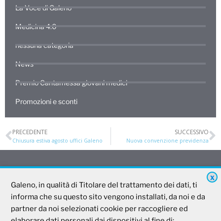
La Voce di Galeno
Medicina 4.0
nessuna categoria
News
Premio Cantamessa giovani medici
Promozioni e sconti
PRECEDENTE
SUCCESSIVO
Chiusura estiva agosto uffici Galeno
Nuova convenzione previdenza
X
Galeno
Galeno, in qualità di Titolare del trattamento dei dati, ti
informa che su questo sito vengono installati, da noi e da
partner da noi selezionati cookie per raccogliere ed
Società Mutua Cooperativa
elaborare dati personali dai dispositivi al fine di: