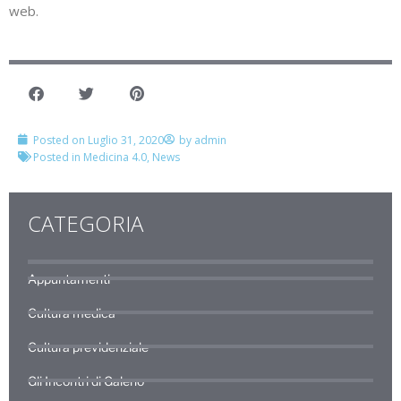
web.
Posted on
Luglio 31, 2020
by
admin
Posted in
Medicina 4.0
,
News
CATEGORIA
Appuntamenti
Cultura medica
Cultura previdenziale
Gli Incontri di Galeno