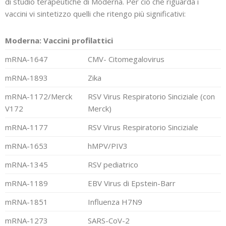
di studio terapeutiche di Moderna. Per ciò che riguarda i
vaccini vi sintetizzo quelli che ritengo più significativi:
Moderna: Vaccini profilattici
mRNA-1647
CMV- Citomegalovirus
mRNA-1893
Zika
mRNA-1172/Merck
RSV Virus Respiratorio Sinciziale (con
V172
Merck)
mRNA-1177
RSV Virus Respiratorio Sinciziale
mRNA-1653
hMPV/PIV3
mRNA-1345
RSV pediatrico
mRNA-1189
EBV Virus di Epstein-Barr
mRNA-1851
Influenza H7N9
mRNA-1273
SARS-CoV-2