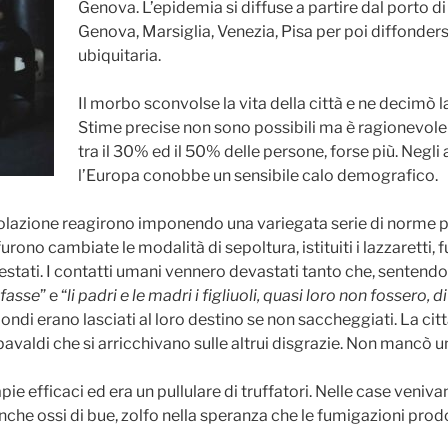
Genova. L’epidemia si diffuse a partire dal porto d
Genova, Marsiglia, Venezia, Pisa per poi diffonders
ubiquitaria.
Il morbo sconvolse la vita della città e ne decimò 
Stime precise non sono possibili ma è ragionevol
tra il 30% ed il 50% delle persone, forse più. Negli 
l’Europa conobbe un sensibile calo demografico.
polazione reagirono imponendo una variegata serie di norme p
furono cambiate le modalità di sepoltura, istituiti i lazzaretti, f
pestati. I contatti umani vennero devastati tanto che, sentend
ifasse
” e “
li padri e le madri i figliuoli, quasi loro non fossero, di
bondi erano lasciati al loro destino se non saccheggiati. La cit
avaldi che si arricchivano sulle altrui disgrazie. Non mancò un
ie efficaci ed era un pullulare di truffatori. Nelle case veniv
 anche ossi di bue, zolfo nella speranza che le fumigazioni pro