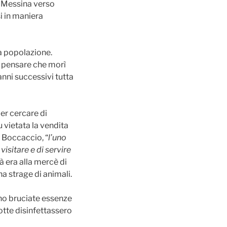
i Messina verso
i in maniera
la popolazione.
e pensare che morì
anni successivi tutta
er cercare di
u vietata la vendita
o Boccaccio, “
l’uno
 visitare e di servire
tà era alla mercè di
a strage di animali.
ano bruciate essenze
dotte disinfettassero