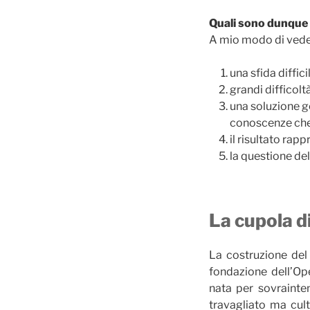
Quali sono dunque 
A mio modo di veder
una sfida diffi
grandi difficolt
una soluzione ge
conoscenze che
il risultato rap
la questione del
La cupola d
La costruzione del
fondazione dell’Ope
nata per sovrainten
travagliato ma cult