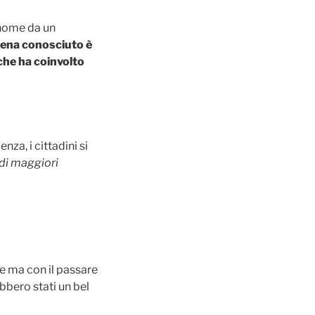
 nome da un
tena conosciuto è
che ha coinvolto
nza, i cittadini si
 di maggiori
re ma con il passare
bbero stati un bel