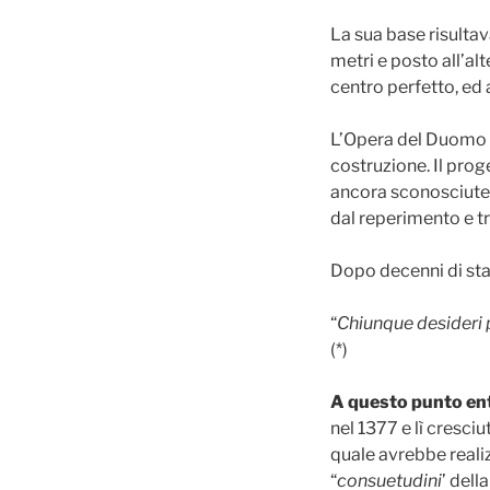
La sua base risulta
metri e posto all’a
centro perfetto, ed 
L’Opera del Duomo si
costruzione. Il pro
ancora sconosciute e
dal reperimento e tr
Dopo decenni di sta
“
Chiunque desideri 
(*)
A questo punto entr
nel 1377 e lì cresci
quale avrebbe reali
“
consuetudini
’ dell