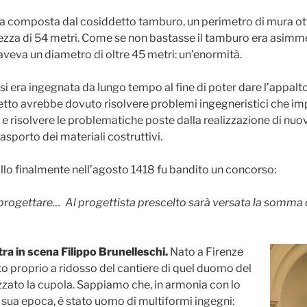
va composta dal cosiddetto tamburo, un perimetro di mura ott
ltezza di 54 metri. Come se non bastasse il tamburo era asimm
aveva un diametro di oltre 45 metri: un’enormità.
 era ingegnata da lungo tempo al fine di poter dare l’appalto
getto avrebbe dovuto risolvere problemi ingegneristici che im
 risolvere le problematiche poste dalla realizzazione di nuov
asporto dei materiali costruttivi.
llo finalmente nell’agosto 1418 fu bandito un concorso:
progettare… Al progettista prescelto sarà versata la somma di
a in scena Filippo Brunelleschi.
Nato a Firenze
uto proprio a ridosso del cantiere di quel duomo del
zzato la cupola. Sappiamo che, in armonia con lo
a sua epoca, è stato uomo di multiformi ingegni: