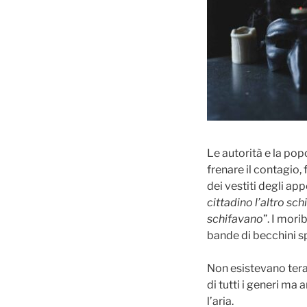
Le autorità e la po
frenare il contagio, 
dei vestiti degli ap
cittadino l’altro sch
schifavano
”. I mori
bande di becchini sp
Non esistevano terap
di tutti i generi ma
l’aria.