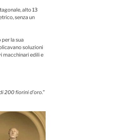
agonale, alto 13
etrico, senza un
 per la sua
plicavano soluzioni
i macchinari edili e
 200 fiorini d’oro.
”