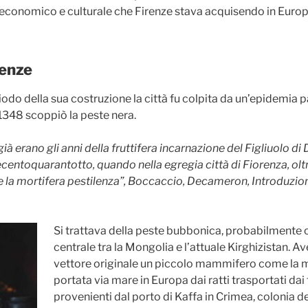
 economico e culturale che Firenze stava acquisendo in Europ
renze
iodo della sua costruzione la città fu colpita da un’epidemia
 1348 scoppiò la peste nera.
à erano gli anni della fruttifera incarnazione del Figliuolo di
ecentoquarantotto, quando nella egregia città di Fiorenza, oltre
e la mortifera pestilenza”, Boccaccio, Decameron, Introduzion
Si trattava della peste bubbonica, probabilmente o
centrale tra la Mongolia e l’attuale Kirghizistan. 
vettore originale un piccolo mammifero come la 
portata via mare in Europa dai ratti trasportati dai
provenienti dal porto di Kaffa in Crimea, colonia d