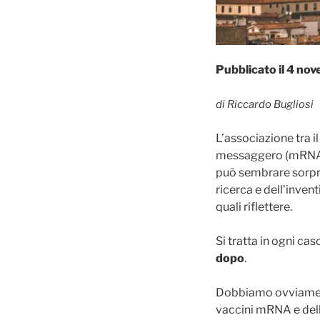
Pubblicato il 4 no
di Riccardo Bugliosi
L’associazione tra i
messaggero (mRNA) m
può sembrare sorpre
ricerca e dell’inven
quali riflettere.
Si tratta in ogni c
dopo
.
Dobbiamo ovviamente
vaccini mRNA e dell’