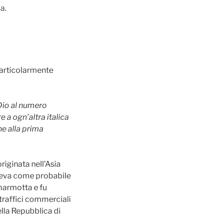
a.
 particolarmente
 Dio al numero
 a ogn’altra italica
e alla prima
riginata nell’Asia
Aveva come probabile
marmotta e fu
 traffici commerciali
ella Repubblica di