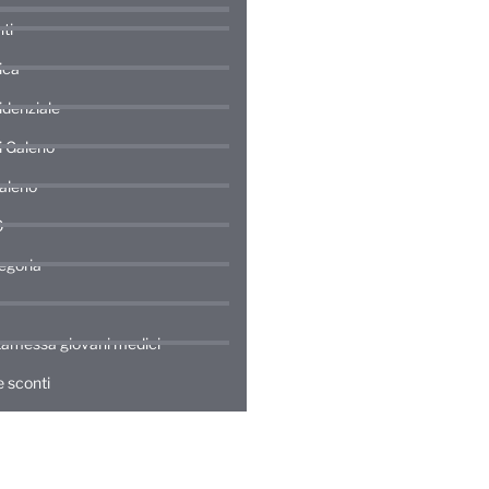
ti
ica
idenziale
di Galeno
Galeno
0
egoria
amessa giovani medici
 sconti