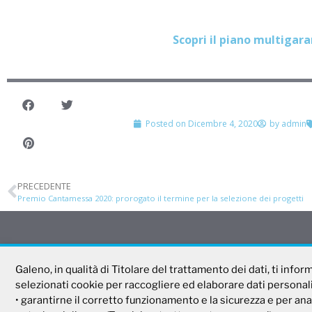
Scopri il piano multigar
Posted on
Dicembre 4, 2020
by
admin
PRECEDENTE
Premio Cantamessa 2020: prorogato il termine per la selezione dei progetti
Galeno
Tel. 800 99 93 83
Galeno, in qualità di Titolare del trattamento dei dati, ti info
Fax 06 44 24 87 05
selezionati cookie per raccogliere ed elaborare dati personali d
e-mail:
backoffice@cas
Società Mutua Cooperativa
• garantirne il corretto funzionamento e la sicurezza e per ana