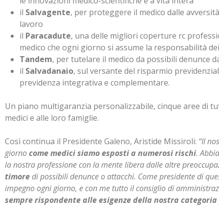
le innovazioni medico-scientifiche e a vita intera
il
Salvagente
, per proteggere il medico dalle avversi
lavoro
il
Paracadute
, una delle migliori coperture rc profess
medico che ogni giorno si assume la responsabilità dei
Tandem
, per tutelare il medico da possibili denunce da
il
Salvadanaio
, sul versante del risparmio previdenzial
previdenza integrativa e complementare.
Un piano multigaranzia personalizzabile, cinque aree di t
medici e alle loro famiglie.
Così continua il Presidente Galeno, Aristide Missiroli:
“Il no
giorno
come medici siamo esposti a numerosi rischi
. Abbi
la nostra professione con la mente libera dalle altre preoccu
timore
di possibili denunce o attacchi. Come presidente di q
impegno ogni giorno, e con me tutto il consiglio di amministra
sempre rispondente alle esigenze della nostra categoria