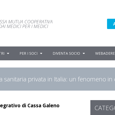
ASSA MUTUA COOPERATIVA
AI MEDICI PER I MEDICI
TRI
PER I SOCI
DIVENTA SOCIO
WEBADERE
 sanitaria privata in Italia: un fenomeno in 
tegrativo di Cassa Galeno
CATEG