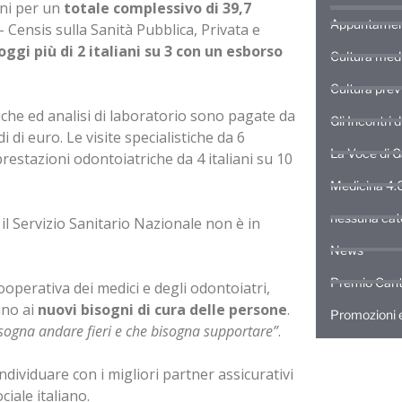
ani per un
totale complessivo di
39,7
Appuntamen
 Censis sulla Sanità Pubblica, Privata e
gi più di 2 italiani su 3 con un esborso
Cultura med
Cultura prev
che ed analisi di laboratorio sono pagate da
Gli Incontri 
i di euro. Le visite specialistiche da 6
La Voce di 
 prestazioni odontoiatriche da 4 italiani su 10
Medicina 4.
nessuna cat
il Servizio Sanitario Nazionale non è in
News
Premio Cant
ooperativa dei medici e degli odontoiatri,
ano ai
nuovi bisogni di cura delle persone
.
Promozioni e
bisogna andare fieri e che bisogna supportare”
.
dividuare con i migliori partner assicurativi
iale italiano.