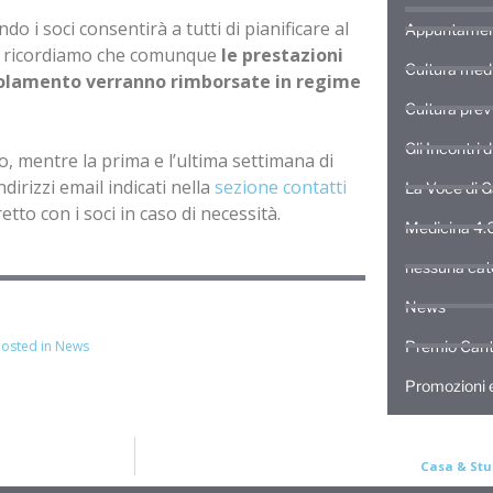
o i soci consentirà a tutti di pianificare al
Appuntamen
ile ricordiamo che comunque
le prestazioni
Cultura med
Regolamento verranno rimborsate in regime
Cultura prev
Gli Incontri 
o, mentre la prima e l’ultima settimana di
dirizzi email indicati nella
sezione contatti
La Voce di 
etto con i soci in caso di necessità.
Medicina 4.
nessuna cat
News
osted in
News
Premio Cant
Promozioni e
Casa & Stud