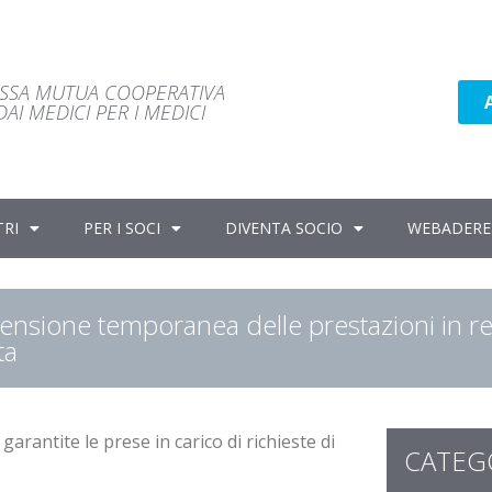
ASSA MUTUA COOPERATIVA
AI MEDICI PER I MEDICI
TRI
PER I SOCI
DIVENTA SOCIO
WEBADERE
ensione temporanea delle prestazioni in r
ta
antite le prese in carico di richieste di
CATEG