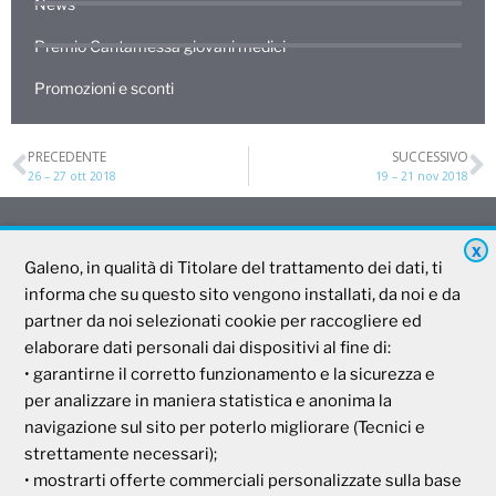
News
Premio Cantamessa giovani medici
Promozioni e sconti
PRECEDENTE
SUCCESSIVO
26 – 27 ott 2018
19 – 21 nov 2018
X
Galeno, in qualità di Titolare del trattamento dei dati, ti
Galeno
informa che su questo sito vengono installati, da noi e da
partner da noi selezionati cookie per raccogliere ed
Società Mutua Cooperativa
elaborare dati personali dai dispositivi al fine di:
• garantirne il corretto funzionamento e la sicurezza e
Via Parigi, 11
00185 Roma
per analizzare in maniera statistica e anonima la
P.I e C.F. 04273791006
navigazione sul sito per poterlo migliorare (Tecnici e
strettamente necessari);
• mostrarti offerte commerciali personalizzate sulla base
Tel. 800 99 93 83