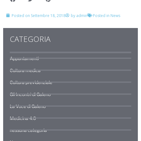
Posted on
Settembre 18, 2018
by
admin
Posted in
News
CATEGORIA
Appuntamenti
Cultura medica
Cultura previdenziale
Gli Incontri di Galeno
La Voce di Galeno
Medicina 4.0
nessuna categoria