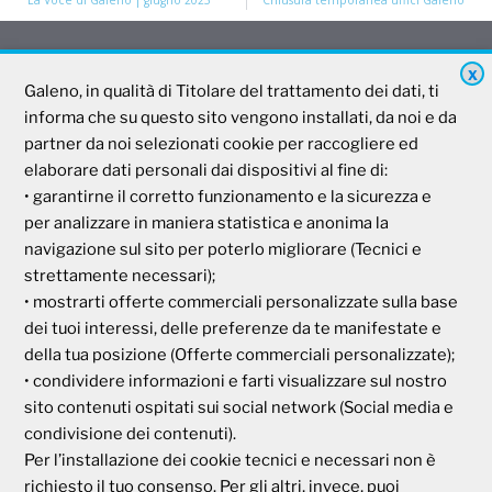
La Voce di Galeno | giugno 2023
Chiusura temporanea uffici Galeno
X
Galeno, in qualità di Titolare del trattamento dei dati, ti
Galeno
informa che su questo sito vengono installati, da noi e da
partner da noi selezionati cookie per raccogliere ed
Società Mutua Cooperativa
elaborare dati personali dai dispositivi al fine di:
• garantirne il corretto funzionamento e la sicurezza e
Via Parigi, 11
00185 Roma
per analizzare in maniera statistica e anonima la
P.I e C.F. 04273791006
navigazione sul sito per poterlo migliorare (Tecnici e
strettamente necessari);
• mostrarti offerte commerciali personalizzate sulla base
Tel. 800 99 93 83
dei tuoi interessi, delle preferenze da te manifestate e
Fax 06 44 24 87 05
della tua posizione (Offerte commerciali personalizzate);
e-mail:
backoffice@cassagaleno.it
• condividere informazioni e farti visualizzare sul nostro
sito contenuti ospitati sui social network (Social media e
condivisione dei contenuti).
Per l’installazione dei cookie tecnici e necessari non è
richiesto il tuo consenso. Per gli altri, invece, puoi