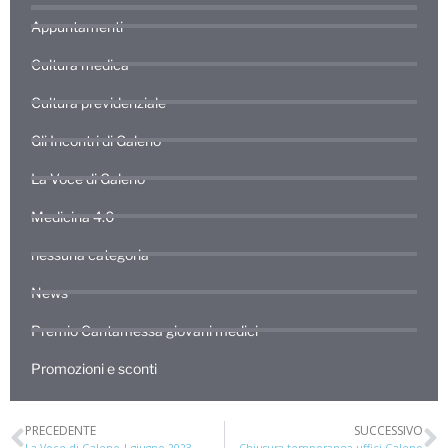
Appuntamenti
Cultura medica
Cultura previdenziale
Gli Incontri di Galeno
La Voce di Galeno
Medicina 4.0
nessuna categoria
News
Premio Cantamessa giovani medici
Promozioni e sconti
PRECEDENTE
SUCCESSIVO