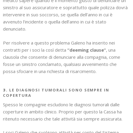
medico sapere quando è il momento giusto di denunciare un
sinistro al suo assicuratore e soprattutto quale polizza dovrà
intervenire in suo soccorso, se quella dell’anno in cui è
avvenuto l’incidente o quella dell’anno in cui è stato
denunciato.
Per risolvere a questo problema Galeno ha inserito nei
contratti per i soci la così detta
“deeming clause”
, una
clausola che consente di denunciare alla compagnia, come
fosse un sinistro conclamato, qualsiasi avvenimento che
possa sfociare in una richiesta di risarcimento.
3.
LE DIAGNOSI TUMORALI SONO SEMPRE IN
COPERTURA
Spesso le compagnie escludono le diagnosi tumorali dalle
coperture in ambito clinico. Proprio per questo la Cassa ha
ritenuto necessario che tale attività sia sempre assicurata.
I soci Galeno che svolgono attività per conto del Sistema