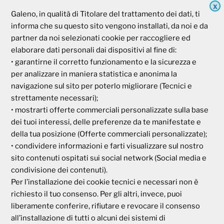
X
Galeno
Galeno, in qualità di Titolare del trattamento dei dati, ti
informa che su questo sito vengono installati, da noi e da
partner da noi selezionati cookie per raccogliere ed
Società Mutua Cooperativa
elaborare dati personali dai dispositivi al fine di:
Via Parigi, 11
• garantirne il corretto funzionamento e la sicurezza e
00185 Roma
per analizzare in maniera statistica e anonima la
P.I e C.F. 04273791006
navigazione sul sito per poterlo migliorare (Tecnici e
strettamente necessari);
• mostrarti offerte commerciali personalizzate sulla base
Tel. 800 99 93 83
Fax 06 44 24 87 05
dei tuoi interessi, delle preferenze da te manifestate e
e-mail:
backoffice@cassagaleno.it
della tua posizione (Offerte commerciali personalizzate);
• condividere informazioni e farti visualizzare sul nostro
sito contenuti ospitati sui social network (Social media e
condivisione dei contenuti).
Per l’installazione dei cookie tecnici e necessari non è
richiesto il tuo consenso. Per gli altri, invece, puoi
liberamente conferire, rifiutare e revocare il consenso
Informativa sul trattamento dei dati
all’installazione di tutti o alcuni dei sistemi di