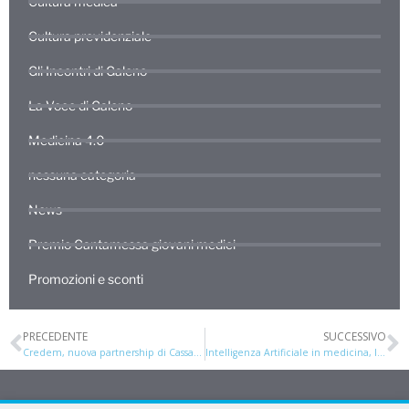
Cultura medica
Cultura previdenziale
Gli Incontri di Galeno
La Voce di Galeno
Medicina 4.0
nessuna categoria
News
Premio Cantamessa giovani medici
Promozioni e sconti
PRECEDENTE
SUCCESSIVO
Credem, nuova partnership di Cassa Galeno
Intelligenza Artificiale in medicina, l’esempio di DeepMind in oculistica