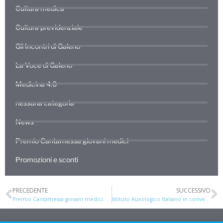
Cultura medica
Cultura previdenziale
Gli Incontri di Galeno
La Voce di Galeno
Medicina 4.0
nessuna categoria
News
Premio Cantamessa giovani medici
Promozioni e sconti
PRECEDENTE
SUCCESSIVO
Premio Cantamessa giovani medici: hanno parlato di noi…
Istituto Auxologico Italiano in convenzione (attiva dal 01/06)