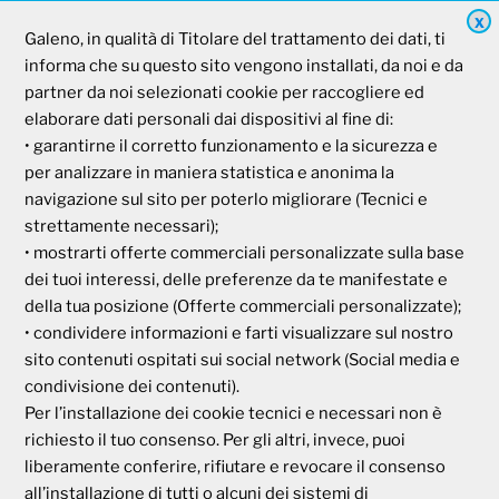
X
Galeno, in qualità di Titolare del trattamento dei dati, ti
Galeno
informa che su questo sito vengono installati, da noi e da
partner da noi selezionati cookie per raccogliere ed
Società Mutua Cooperativa
elaborare dati personali dai dispositivi al fine di:
• garantirne il corretto funzionamento e la sicurezza e
Via Parigi, 11
00185 Roma
per analizzare in maniera statistica e anonima la
P.I e C.F. 04273791006
navigazione sul sito per poterlo migliorare (Tecnici e
strettamente necessari);
• mostrarti offerte commerciali personalizzate sulla base
Tel. 800 99 93 83
dei tuoi interessi, delle preferenze da te manifestate e
Fax 06 44 24 87 05
della tua posizione (Offerte commerciali personalizzate);
e-mail:
backoffice@cassagaleno.it
• condividere informazioni e farti visualizzare sul nostro
sito contenuti ospitati sui social network (Social media e
condivisione dei contenuti).
Per l’installazione dei cookie tecnici e necessari non è
richiesto il tuo consenso. Per gli altri, invece, puoi
liberamente conferire, rifiutare e revocare il consenso
all’installazione di tutti o alcuni dei sistemi di
Informativa sul trattamento dei dati