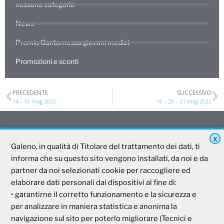
nessuna categoria
News
Premio Cantamessa giovani medici
Promozioni e sconti
PRECEDENTE
SUCCESSIVO
14 – 15 mag 2022
19 – 20 – 21 mag 2022
X
Galeno
Galeno, in qualità di Titolare del trattamento dei dati, ti
informa che su questo sito vengono installati, da noi e da
partner da noi selezionati cookie per raccogliere ed
Società Mutua Cooperativa
elaborare dati personali dai dispositivi al fine di:
Via Parigi, 11
• garantirne il corretto funzionamento e la sicurezza e
00185 Roma
per analizzare in maniera statistica e anonima la
P.I e C.F. 04273791006
navigazione sul sito per poterlo migliorare (Tecnici e