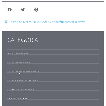
Posted on
Marzo 28, 2022
by
admin
Posted in
News
CATEGORIA
Appuntamenti
Cultura medica
Cultura previdenziale
Gli Incontri di Galeno
La Voce di Galeno
Medicina 4.0