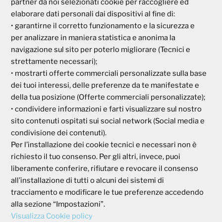
partner da noi selezionati cookie per raccogliere ed
Società Mutua Cooperativa
elaborare dati personali dai dispositivi al fine di:
Via Parigi, 11
• garantirne il corretto funzionamento e la sicurezza e
00185 Roma
per analizzare in maniera statistica e anonima la
P.I e C.F. 04273791006
navigazione sul sito per poterlo migliorare (Tecnici e
strettamente necessari);
• mostrarti offerte commerciali personalizzate sulla base
Tel. 800 99 93 83
Fax 06 44 24 87 05
dei tuoi interessi, delle preferenze da te manifestate e
e-mail:
backoffice@cassagaleno.it
della tua posizione (Offerte commerciali personalizzate);
• condividere informazioni e farti visualizzare sul nostro
sito contenuti ospitati sui social network (Social media e
condivisione dei contenuti).
Per l’installazione dei cookie tecnici e necessari non è
richiesto il tuo consenso. Per gli altri, invece, puoi
liberamente conferire, rifiutare e revocare il consenso
Informativa sul trattamento dei dati
all’installazione di tutti o alcuni dei sistemi di
Informativa sull’uso dei cookie
tracciamento e modificare le tue preferenze accedendo
alla sezione “Impostazioni”.
Visualizza Cookie policy
AREA RISERVATA