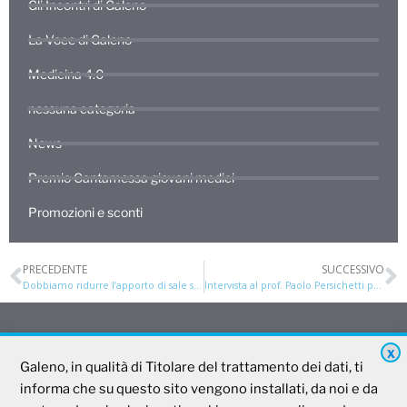
Gli Incontri di Galeno
La Voce di Galeno
Medicina 4.0
nessuna categoria
News
Premio Cantamessa giovani medici
Promozioni e sconti
PRECEDENTE
SUCCESSIVO
Dobbiamo ridurre l’apporto di sale se la pressione arteriosa è normale?
Intervista al prof. Paolo Persichetti per Gli Incontri di Galeno
X
Galeno
Galeno, in qualità di Titolare del trattamento dei dati, ti
informa che su questo sito vengono installati, da noi e da