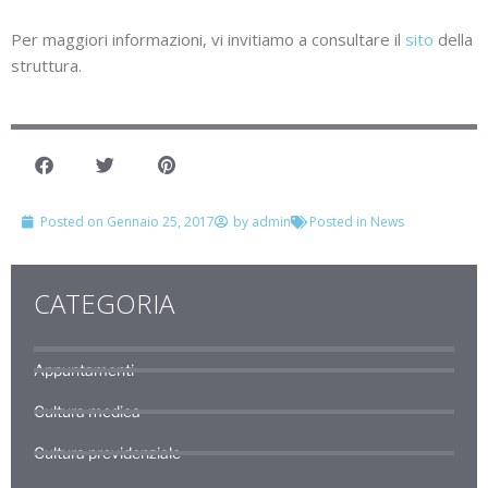
Per maggiori informazioni, vi invitiamo a consultare il
sito
della
struttura.
Posted on
Gennaio 25, 2017
by
admin
Posted in
News
CATEGORIA
Appuntamenti
Cultura medica
Cultura previdenziale