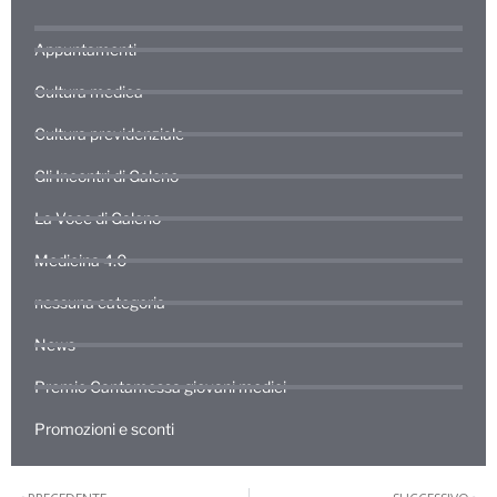
Appuntamenti
Cultura medica
Cultura previdenziale
Gli Incontri di Galeno
La Voce di Galeno
Medicina 4.0
nessuna categoria
News
Premio Cantamessa giovani medici
Promozioni e sconti