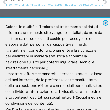
PRECEDENTE
SUCCESSIVO
Il polmone: gli ultimi studi su un organo magnifico
Screening del cancro rettocolico: si apre una nuova era?
X
Galeno
Galeno, in qualità di Titolare del trattamento dei dati, ti
informa che su questo sito vengono installati, da noi e da
partner da noi selezionati cookie per raccogliere ed
Società Mutua Cooperativa
elaborare dati personali dai dispositivi al fine di:
Via Parigi, 11
• garantirne il corretto funzionamento e la sicurezza e
00185 Roma
per analizzare in maniera statistica e anonima la
P.I e C.F. 04273791006
navigazione sul sito per poterlo migliorare (Tecnici e
strettamente necessari);
• mostrarti offerte commerciali personalizzate sulla base
Tel. 800 99 93 83
Fax 06 44 24 87 05
dei tuoi interessi, delle preferenze da te manifestate e
e-mail:
backoffice@cassagaleno.it
della tua posizione (Offerte commerciali personalizzate);
• condividere informazioni e farti visualizzare sul nostro
sito contenuti ospitati sui social network (Social media e
condivisione dei contenuti).
Per l’installazione dei cookie tecnici e necessari non è