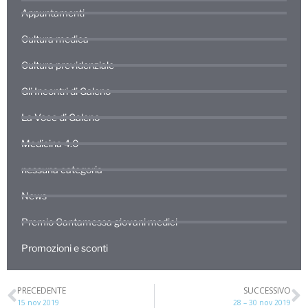
Appuntamenti
Cultura medica
Cultura previdenziale
Gli Incontri di Galeno
La Voce di Galeno
Medicina 4.0
nessuna categoria
News
Premio Cantamessa giovani medici
Promozioni e sconti
PRECEDENTE
SUCCESSIVO
15 nov 2019
28 – 30 nov 2019