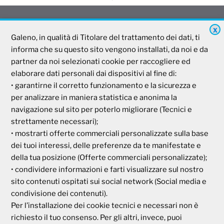
X
Galeno, in qualità di Titolare del trattamento dei dati, ti
Galeno
informa che su questo sito vengono installati, da noi e da
partner da noi selezionati cookie per raccogliere ed
Società Mutua Cooperativa
elaborare dati personali dai dispositivi al fine di:
• garantirne il corretto funzionamento e la sicurezza e
Via Parigi, 11
00185 Roma
per analizzare in maniera statistica e anonima la
P.I e C.F. 04273791006
navigazione sul sito per poterlo migliorare (Tecnici e
strettamente necessari);
• mostrarti offerte commerciali personalizzate sulla base
Tel. 800 99 93 83
dei tuoi interessi, delle preferenze da te manifestate e
Fax 06 44 24 87 05
della tua posizione (Offerte commerciali personalizzate);
e-mail:
backoffice@cassagaleno.it
• condividere informazioni e farti visualizzare sul nostro
sito contenuti ospitati sui social network (Social media e
condivisione dei contenuti).
Per l’installazione dei cookie tecnici e necessari non è
richiesto il tuo consenso. Per gli altri, invece, puoi