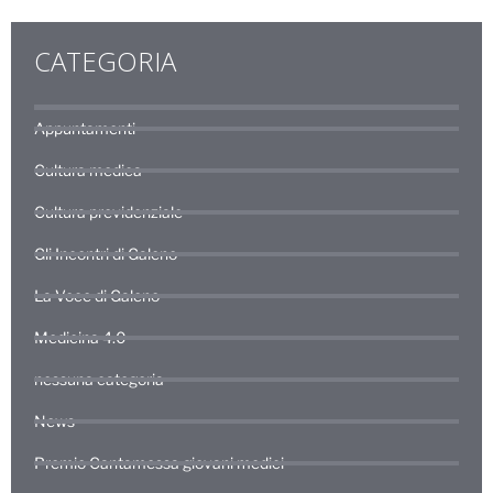
CATEGORIA
Appuntamenti
Cultura medica
Cultura previdenziale
Gli Incontri di Galeno
La Voce di Galeno
Medicina 4.0
nessuna categoria
News
Premio Cantamessa giovani medici