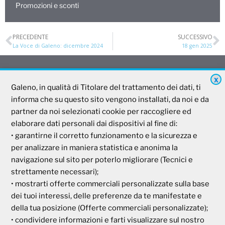
Promozioni e sconti
PRECEDENTE
SUCCESSIVO
La Voce di Galeno: dicembre 2024
18 gen 2025
X
Galeno, in qualità di Titolare del trattamento dei dati, ti
Galeno
informa che su questo sito vengono installati, da noi e da
partner da noi selezionati cookie per raccogliere ed
Società Mutua Cooperativa
elaborare dati personali dai dispositivi al fine di:
• garantirne il corretto funzionamento e la sicurezza e
Via Parigi, 11
00185 Roma
per analizzare in maniera statistica e anonima la
P.I e C.F. 04273791006
navigazione sul sito per poterlo migliorare (Tecnici e
strettamente necessari);
• mostrarti offerte commerciali personalizzate sulla base
Tel. 800 99 93 83
dei tuoi interessi, delle preferenze da te manifestate e
Fax 06 44 24 87 05
della tua posizione (Offerte commerciali personalizzate);
e-mail:
backoffice@cassagaleno.it
• condividere informazioni e farti visualizzare sul nostro