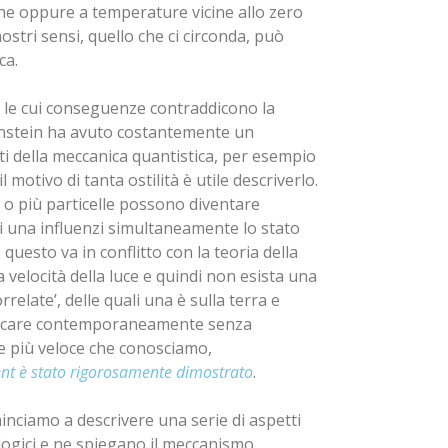
e oppure a temperature vicine allo zero
stri sensi, quello che ci circonda, può
ca.
gi le cui conseguenze contraddicono la
instein ha avuto costantemente un
ti della meccanica quantistica, per esempio
il motivo di tanta ostilità è utile descriverlo.
o più particelle possono diventare
i una influenzi simultaneamente lo stato
 questo va in conflitto con la teoria della
a velocità della luce e quindi non esista una
rrelate’, delle quali una è sulla terra e
unicare contemporaneamente senza
ale più veloce che conosciamo,
nt è stato rigorosamente dimostrato
.
minciamo a
descrivere una serie di aspetti
ogici e ne spiegano il meccanismo.