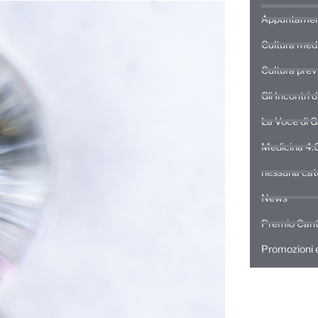
Appuntamen
Cultura med
Cultura prev
Gli Incontri 
La Voce di 
Medicina 4.
nessuna cat
News
Premio Cant
Promozioni e