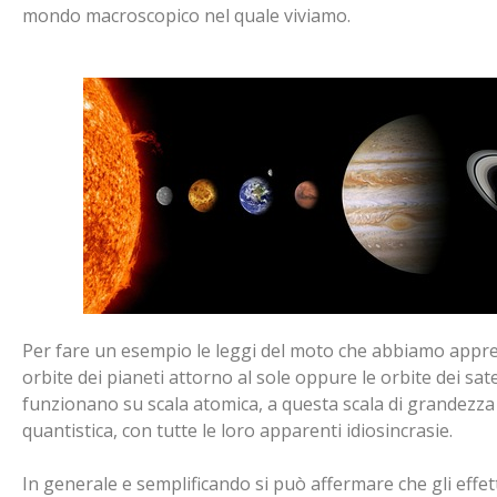
mondo macroscopico nel quale viviamo.
Per fare un esempio le leggi del moto che abbiamo appreso
orbite dei pianeti attorno al sole oppure le orbite dei sat
funzionano su scala atomica, a questa scala di grandezza 
quantistica, con tutte le loro apparenti idiosincrasie.
In generale e semplificando si può affermare che gli effett