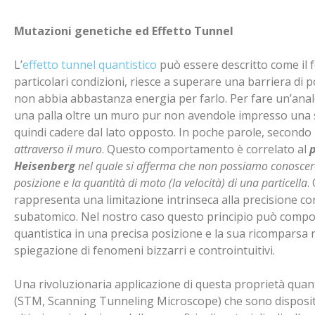
Mutazioni genetiche ed Effetto Tunnel
L’
effetto tunnel quantistico
può essere descritto come il f
particolari condizioni, riesce a superare una barriera di 
non abbia abbastanza energia per farlo. Per fare un’analo
una palla oltre un muro pur non avendole impresso una s
quindi cadere dal lato opposto. In poche parole, secondo l
attraverso il muro
. Questo comportamento è correlato al
p
Heisenberg
nel quale si afferma che non possiamo conoscer
posizione e la quantità di moto (la velocità) di una particella
.
rappresenta una limitazione intrinseca alla precisione co
subatomico. Nel nostro caso questo principio può compor
quantistica in una precisa posizione e la sua ricomparsa n
spiegazione di fenomeni bizzarri e controintuitivi.
Una rivoluzionaria applicazione di questa proprietà quant
(STM, Scanning Tunneling Microscope) che sono dispositiv