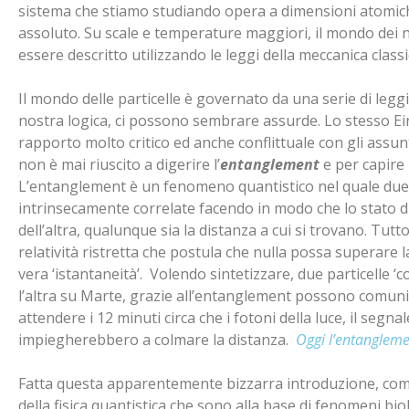
sistema che stiamo studiando opera a dimensioni atomich
assoluto. Su scale e temperature maggiori, il mondo dei no
essere descritto utilizzando le leggi della meccanica classi
Il mondo delle particelle è governato da una serie di leg
nostra logica, ci possono sembrare assurde. Lo stesso E
rapporto molto critico ed anche conflittuale con gli assun
non è mai riuscito a digerire l’
entanglement
e per capire 
L’entanglement è un fenomeno quantistico nel quale due 
intrinsecamente correlate facendo in modo che lo stato d
dell’altra, qualunque sia la distanza a cui si trovano. Tutto
relatività ristretta che postula che nulla possa superare l
vera ‘istantaneità’. Volendo sintetizzare, due particelle ‘co
l’altra su Marte, grazie all’entanglement possono com
attendere i 12 minuti circa che i fotoni della luce, il segn
impiegherebbero a colmare la distanza.
Oggi l’entangleme
Fatta questa apparentemente bizzarra introduzione, co
della fisica quantistica che sono alla base di
fenomeni biol