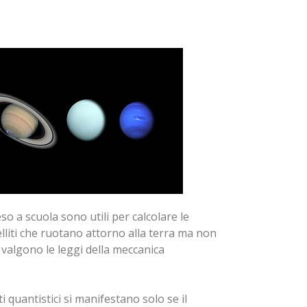
 a scuola sono utili per calcolare le
elliti che ruotano attorno alla terra ma non
valgono le leggi della meccanica
i quantistici si manifestano solo se il