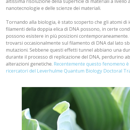
altissima risoluzione della superficie di materiali a livell
nanotecnologie e delle scienze dei materiali.
Tornando alla biologia, è stato scoperto che gli atomi di id
filamenti della doppia elica di DNA possono, in certe con
possono esistere in più posizioni contemporaneamente.
trovarsi occasionalmente sul filamento di DNA dal lato sb
mutazioni. Sebbene questi effetti tunnel abbiano una du
durante il processo di replicazione del DNA, perdurino 
alterazioni genetiche.
Recentemente questo fenomeno è st
ricercatori del Leverhulme Quantum Biology Doctoral Trai