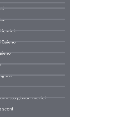
ti
ica
idenziale
di Galeno
Galeno
0
egoria
amessa giovani medici
 sconti