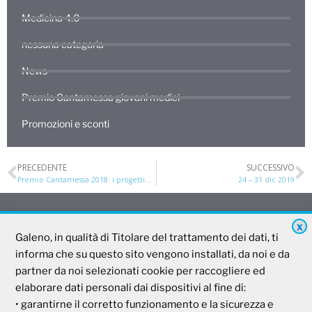
Medicina 4.0
nessuna categoria
News
Premio Cantamessa giovani medici
Promozioni e sconti
PRECEDENTE
SUCCESSIVO
Premio Cantamessa 2018: i progetti di Flavia e Tommaso
24 – 31 dic 2019
X
Galeno, in qualità di Titolare del trattamento dei dati, ti
Galeno
informa che su questo sito vengono installati, da noi e da
partner da noi selezionati cookie per raccogliere ed
Società Mutua Cooperativa
elaborare dati personali dai dispositivi al fine di:
• garantirne il corretto funzionamento e la sicurezza e
Via Parigi, 11