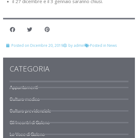
il 27 dicembre e il 3 gennaio saranno chiusi.
Posted on
Dicembre 20, 2019
by
admin
Posted in
News
CATEGORIA
Appuntamenti
Cultura medica
Cultura previdenziale
Gli Incontri di Galeno
La Voce di Galeno