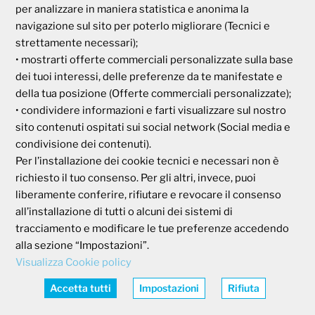
00185 Roma
per analizzare in maniera statistica e anonima la
P.I e C.F. 04273791006
navigazione sul sito per poterlo migliorare (Tecnici e
strettamente necessari);
• mostrarti offerte commerciali personalizzate sulla base
Tel. 800 99 93 83
dei tuoi interessi, delle preferenze da te manifestate e
Fax 06 44 24 87 05
della tua posizione (Offerte commerciali personalizzate);
e-mail:
backoffice@cassagaleno.it
• condividere informazioni e farti visualizzare sul nostro
sito contenuti ospitati sui social network (Social media e
condivisione dei contenuti).
Per l’installazione dei cookie tecnici e necessari non è
richiesto il tuo consenso. Per gli altri, invece, puoi
liberamente conferire, rifiutare e revocare il consenso
Informativa sul trattamento dei dati
all’installazione di tutti o alcuni dei sistemi di
Informativa sull’uso dei cookie
tracciamento e modificare le tue preferenze accedendo
alla sezione “Impostazioni”.
Visualizza Cookie policy
AREA RISERVATA
Accedi
Accetta tutti
Impostazioni
Rifiuta