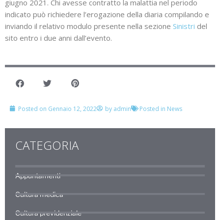
giugno 2021. Chi avesse contratto la malattia nel periodo
indicato può richiedere l’erogazione della diaria compilando e
inviando il relativo modulo presente nella sezione
Sinistri
del
sito entro i due anni dall’evento.
Posted on
Gennaio 12, 2022
by
admin
Posted in
News
CATEGORIA
Appuntamenti
Cultura medica
Cultura previdenziale