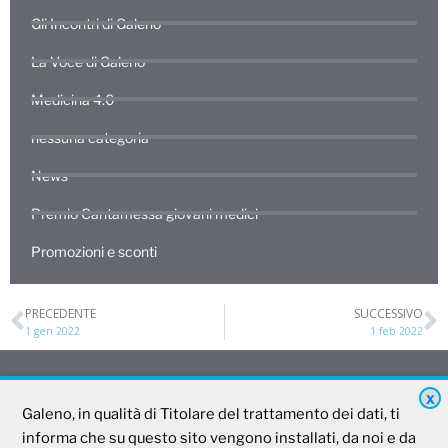
Gli Incontri di Galeno
La Voce di Galeno
Medicina 4.0
nessuna categoria
News
Premio Cantamessa giovani medici
Promozioni e sconti
PRECEDENTE
SUCCESSIVO
1 gen 2022
1 feb 2022
X
Galeno, in qualità di Titolare del trattamento dei dati, ti
Galeno
informa che su questo sito vengono installati, da noi e da