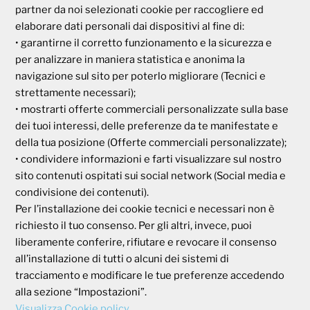
partner da noi selezionati cookie per raccogliere ed
Società Mutua Cooperativa
elaborare dati personali dai dispositivi al fine di:
• garantirne il corretto funzionamento e la sicurezza e
Via Parigi, 11
00185 Roma
per analizzare in maniera statistica e anonima la
P.I e C.F. 04273791006
navigazione sul sito per poterlo migliorare (Tecnici e
strettamente necessari);
• mostrarti offerte commerciali personalizzate sulla base
Tel. 800 99 93 83
dei tuoi interessi, delle preferenze da te manifestate e
Fax 06 44 24 87 05
della tua posizione (Offerte commerciali personalizzate);
e-mail:
backoffice@cassagaleno.it
• condividere informazioni e farti visualizzare sul nostro
sito contenuti ospitati sui social network (Social media e
condivisione dei contenuti).
Per l’installazione dei cookie tecnici e necessari non è
richiesto il tuo consenso. Per gli altri, invece, puoi
liberamente conferire, rifiutare e revocare il consenso
all’installazione di tutti o alcuni dei sistemi di
Informativa sul trattamento dei dati
Informativa sull’uso dei cookie
tracciamento e modificare le tue preferenze accedendo
alla sezione “Impostazioni”.
Visualizza Cookie policy