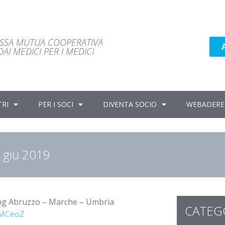
ASSA MUTUA COOPERATIVA
AI MEDICI PER I MEDICI
TRI
PER I SOCI
DIVENTA SOCIO
WEBADERE
8 giu 2019
Simg Abruzzo – Marche – Umbria
CATEG
2GMCeoZ