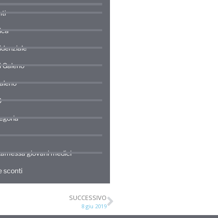
ti
ica
idenziale
di Galeno
Galeno
0
egoria
amessa giovani medici
 sconti
SUCCESSIVO
8 giu 2019