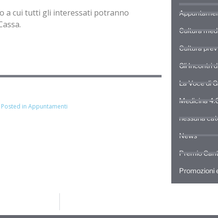
a cui tutti gli interessati potranno
Appuntamen
Cassa.
Cultura med
Cultura prev
Gli Incontri 
La Voce di 
Medicina 4.
Posted in
Appuntamenti
nessuna cat
News
Premio Cant
Promozioni e