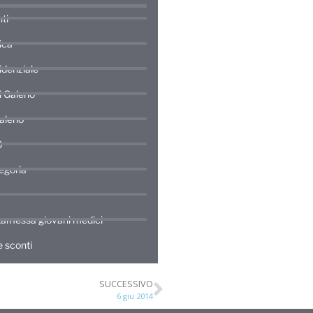
ti
ica
idenziale
di Galeno
Galeno
0
egoria
amessa giovani medici
 sconti
SUCCESSIVO
6 giu 2014