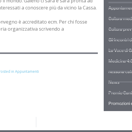
o il mondo. Galeno ci sarà e sarà pronta ad
interessati a conoscere più da vicino la Cassa.
Appuntamen
Cultura med
onvegno è accreditato ecm. Per chi fosse
eria organizzativa scrivendo a
Cultura prev
Gli Incontri 
La Voce di 
Medicina 4.
Posted in
Appuntamenti
nessuna cat
News
Premio Cant
Promozioni e