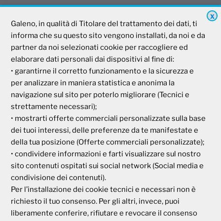
X
Galeno, in qualità di Titolare del trattamento dei dati, ti
Galeno
informa che su questo sito vengono installati, da noi e da
partner da noi selezionati cookie per raccogliere ed
Società Mutua Cooperativa
elaborare dati personali dai dispositivi al fine di:
• garantirne il corretto funzionamento e la sicurezza e
Via Parigi, 11
00185 Roma
per analizzare in maniera statistica e anonima la
P.I e C.F. 04273791006
navigazione sul sito per poterlo migliorare (Tecnici e
strettamente necessari);
• mostrarti offerte commerciali personalizzate sulla base
Tel. 800 99 93 83
dei tuoi interessi, delle preferenze da te manifestate e
Fax 06 44 24 87 05
della tua posizione (Offerte commerciali personalizzate);
e-mail:
backoffice@cassagaleno.it
• condividere informazioni e farti visualizzare sul nostro
sito contenuti ospitati sui social network (Social media e
condivisione dei contenuti).
Per l’installazione dei cookie tecnici e necessari non è
richiesto il tuo consenso. Per gli altri, invece, puoi
liberamente conferire, rifiutare e revocare il consenso