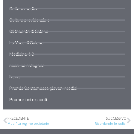
Cultura medica
Cultura previdenziale
Gli Incontri di Galeno
La Voce di Galeno
Medicina 4.0
nessuna categoria
News
Premio Cantamessa giovani medici
Promozioni e sconti
PRECEDENTE
SUCCESSIVO
Modifica regime societario
Ricordando le radici