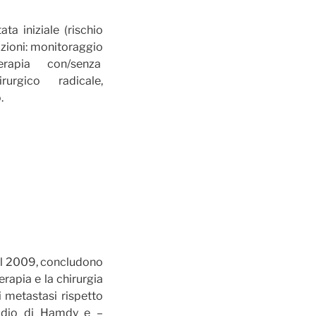
ta iniziale (rischio
zioni: monitoraggio
rapia con/senza
irurgico radicale,
.
9 al 2009, concludono
erapia e la chirurgia
 metastasi rispetto
studio di Hamdy e –