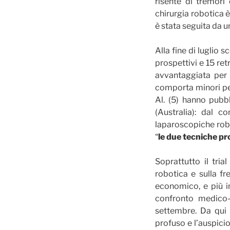
risente di tremori 
chirurgia robotica è
è stata seguita da u
Alla fine di luglio 
prospettivi e 15 ret
avvantaggiata per 
comporta minori perd
Al. (5) hanno pubbl
(Australia): dal c
laparoscopiche robo
“
le due tecniche pr
Soprattutto il tria
robotica e sulla f
economico, e più in
confronto medico-p
settembre. Da qui 
profuso e l’auspicio