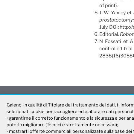
of print).
J. W. Yaxley et 
prostatectomy:
July. DOI: http
Editorial.
Roboti
N Fossati et A
controlled tria
2838(16)30580-
Galeno
Tel. 800 99 93 83
Galeno, in qualità di Titolare del trattamento dei dati, ti info
Fax 06 44 24 87 05
selezionati cookie per raccogliere ed elaborare dati personali d
e-mail:
backoffice@cas
Società Mutua Cooperativa
• garantirne il corretto funzionamento e la sicurezza e per ana
poterlo migliorare (Tecnici e strettamente necessari);
Via Parigi, 11
• mostrarti offerte commerciali personalizzate sulla base dei 