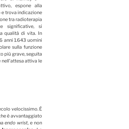
ttivo, espone alla
o e trova indicazione
ione tra radioterapia
te significative, si
qualità di vita. In
5-6 anni 1.643 uomini
olare sulla funzione
to più grave, seguita
nell’attesa attiva le
ecolo velocissimo. È
che è avvantaggiato
rna
endo wrist
, e non