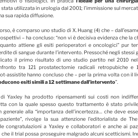
emotivi o fisiologici. In pratica
l’ideale per una chirurgi
 stata utilizzata in urologia dal 2001; l’immissione sul merca
na sua rapida diffusione.
scorso, è comparso uno studio di X. Huang (4) che – dall’esame
rospettivi – ha concluso: “non vi è decisiva evidenza che la c
quanto attiene gli esiti perioperatori e oncologici” pur t
ite di sangue durante l’intervento. Pressoché negli stessi gi
icato il primo risultato di uno studio partito nel 2010 nel
onfronto tra 121 prostatectomie radicali retropubiche e
t-assistite hanno concluso che – per la prima volta con il liv
oducono esiti simili a 12 settimane dall’intervento
”.
l di Yaxley ha prodotto ripensamenti sui costi non indiffer
retta con la quale spesso questo trattamento è stato privil
 generale alla “importanza dell’incertezza… che deve esser
aziente”, rivolge la sua attenzione l’editorialista de Th
le congratulazioni a Yaxley e collaboratori e anche ai paz
 che il trial possa proseguire malgrado alcuni scetticismi. Inol