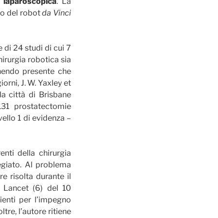
a laparoscopica
. La
to del robot
da Vinci
 di 24 studi di cui 7
hirurgia robotica sia
enendo presente che
orni, J. W. Yaxley et
la città di Brisbane
 131 prostatectomie
ello 1 di evidenza –
enti della chirurgia
egiato. Al problema
e risolta durante il
e Lancet (6) del 10
ienti per l’impegno
tre, l’autore ritiene