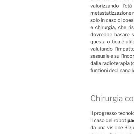
valorizzando l’et
metastatizzazione ri
solo in caso di coes
e chirurgia, che ri
dovrebbe basare so
questa ottica è util
valutando l’impatto
sessuale e sull’inco
dalla radioterapia (
funzioni declinano 
Chirurgia c
Il progresso tecnol
il caso del robot
pad
da una visione 3D, 