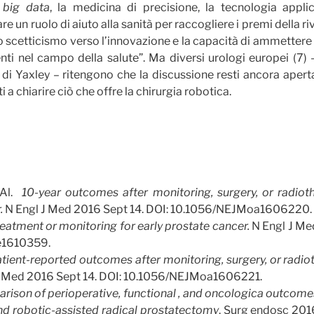
i
big data
, la medicina di precisione, la tecnologia appli
re un ruolo di aiuto alla sanità per raccogliere i premi della ri
 scetticismo verso l’innovazione e la capacità di ammettere l
ti nel campo della salute”. Ma diversi urologi europei (7) –
o di Yaxley – ritengono che la discussione resti ancora aper
ti a chiarire ciò che offre la chirurgia robotica.
 Al.
10-year outcomes after monitoring, surgery, or radioth
.
N Engl J Med 2016 Sept 14. DOI: 10.1056/NEJMoa1606220.
eatment or monitoring for early prostate cancer.
N Engl J Me
e1610359.
tient-reported outcomes after monitoring, surgery, or radio
J Med 2016 Sept 14. DOI: 10.1056/NEJMoa1606221.
rison of perioperative, functional , and oncologica outcom
nd robotic-assisted radical prostatectomy
. Surg endosc 201