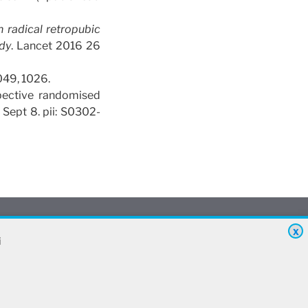
 radical retropubic
udy
. Lancet 2016 26
049, 1026.
spective randomised
 Sept 8. pii: S0302-
X
i