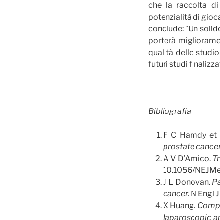
che la raccolta d
potenzialità di gioca
conclude: “Un solido
porterà miglioramen
qualità dello studi
futuri studi finalizza
Bibliografia
F C Hamdy et
prostate cancer
A V D’Amico.
Tr
10.1056/NEJM
J L Donovan.
Pa
cancer.
N Engl 
X Huang.
Compa
laparoscopic a