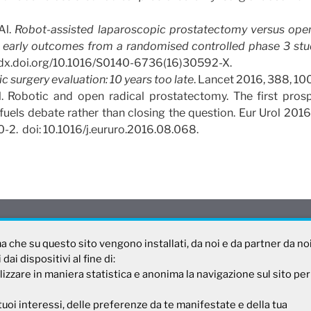
Al.
Robot-assisted laparoscopic prostatectomy versus open
 early outcomes from a randomised controlled phase 3 st
://dx.doi.org/10.1016/S0140-6736(16)30592-X.
c surgery evaluation: 10 years too late
. Lancet 2016, 388, 10
l. Robotic and open radical prostatectomy. The first pro
l fuels debate rather than closing the question. Eur Urol 2016
2. doi: 10.1016/j.eururo.2016.08.068.
rma che su questo sito vengono installati, da noi e da partner da no
ai dispositivi al fine di:
sagaleno.it
lizzare in maniera statistica e anonima la navigazione sul sito per
tuoi interessi, delle preferenze da te manifestate e della tua