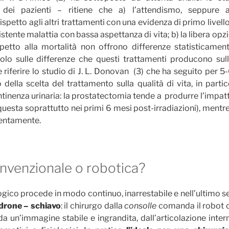
à dei pazienti – ritiene che a) l’attendismo, seppure a
spetto agli altri trattamenti con una evidenza di primo livell
istente malattia con bassa aspettanza di vita; b) la libera opz
spetto alla mortalità non offrono differenze statisticamen
lo sulle differenze che questi trattamenti producono sulla 
e riferire lo studio di J. L. Donovan (3) che ha seguito per 
 della scelta del trattamento sulla qualità di vita, in partic
ntinenza urinaria: la prostatectomia tende a produrre l’impat
questa soprattutto nei primi 6 mesi post-irradiazioni), mentre 
lentamente.
onvenzionale o robotica?
ogico procede in modo continuo, inarrestabile e nell’ultimo s
rone – schiavo
: il chirurgo dalla
consolle
comanda il robot 
da un’immagine stabile e ingrandita, dall’articolazione inte