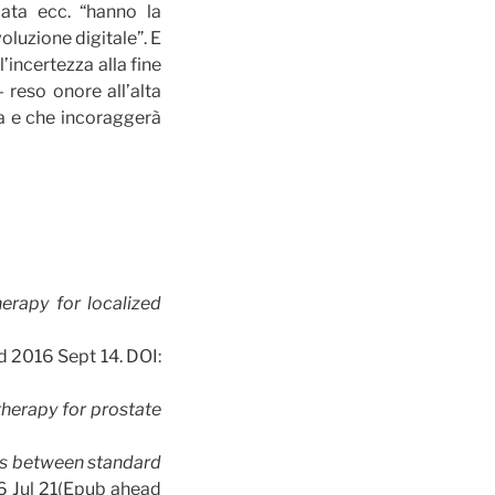
cata ecc. “hanno la
voluzione digitale”. E
’incertezza alla fine
 reso onore all’alta
ta e che incoraggerà
erapy for l
ocalized
d 2016 Sept 14. DOI:
therapy for prostate
es between standard
6 Jul 21(Epub ahead