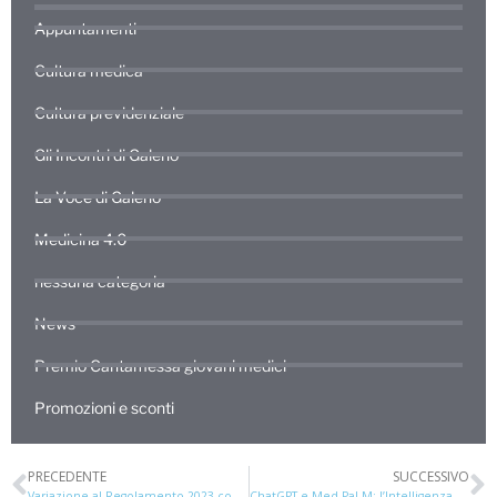
Appuntamenti
Cultura medica
Cultura previdenziale
Gli Incontri di Galeno
La Voce di Galeno
Medicina 4.0
nessuna categoria
News
Premio Cantamessa giovani medici
Promozioni e sconti
PRECEDENTE
SUCCESSIVO
Variazione al Regolamento 2023 con effetto 2024
ChatGPT e Med-PaLM: l’Intelligenza Artificiale Generativa per la Medicina