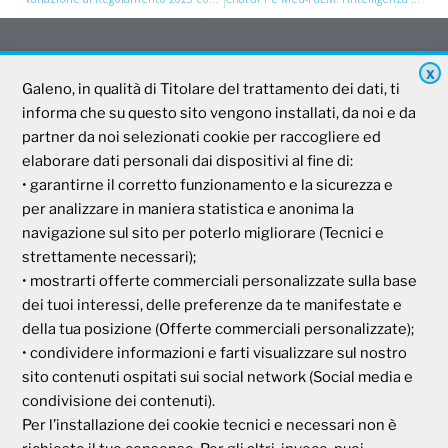
X
Galeno
Galeno, in qualità di Titolare del trattamento dei dati, ti
informa che su questo sito vengono installati, da noi e da
partner da noi selezionati cookie per raccogliere ed
Società Mutua Cooperativa
elaborare dati personali dai dispositivi al fine di:
Via Parigi, 11
• garantirne il corretto funzionamento e la sicurezza e
00185 Roma
per analizzare in maniera statistica e anonima la
P.I e C.F. 04273791006
navigazione sul sito per poterlo migliorare (Tecnici e
strettamente necessari);
• mostrarti offerte commerciali personalizzate sulla base
Tel. 800 99 93 83
dei tuoi interessi, delle preferenze da te manifestate e
Fax 06 44 24 87 05
e-mail:
backoffice@cassagaleno.it
della tua posizione (Offerte commerciali personalizzate);
• condividere informazioni e farti visualizzare sul nostro
sito contenuti ospitati sui social network (Social media e
condivisione dei contenuti).
Per l’installazione dei cookie tecnici e necessari non è