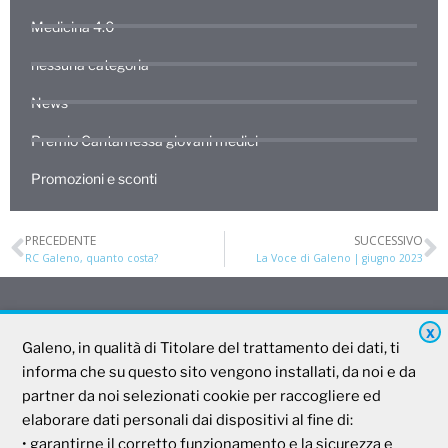
Medicina 4.0
nessuna categoria
News
Premio Cantamessa giovani medici
Promozioni e sconti
PRECEDENTE
SUCCESSIVO
RC Galeno, quanto costa?
La Voce di Galeno | giugno 2023
X
Galeno
Galeno, in qualità di Titolare del trattamento dei dati, ti
informa che su questo sito vengono installati, da noi e da
partner da noi selezionati cookie per raccogliere ed
Società Mutua Cooperativa
elaborare dati personali dai dispositivi al fine di:
Via Parigi, 11
• garantirne il corretto funzionamento e la sicurezza e