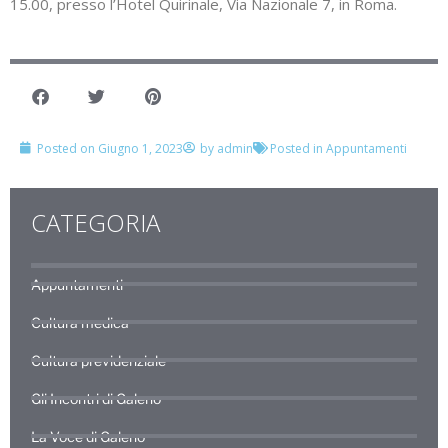
15.00, presso l’Hotel Quirinale, Via Nazionale 7, in Roma.
Posted on
Giugno 1, 2023
by
admin
Posted in
Appuntamenti
CATEGORIA
Appuntamenti
Cultura medica
Cultura previdenziale
Gli Incontri di Galeno
La Voce di Galeno