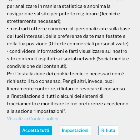
00185 Roma
per analizzare in maniera statistica e anonima la
P.I e C.F. 04273791006
navigazione sul sito per poterlo migliorare (Tecnici e
strettamente necessari);
• mostrarti offerte commerciali personalizzate sulla base
Tel. 800 99 93 83
dei tuoi interessi, delle preferenze da te manifestate e
Fax 06 44 24 87 05
e-mail:
backoffice@cassagaleno.it
della tua posizione (Offerte commerciali personalizzate);
• condividere informazioni e farti visualizzare sul nostro
sito contenuti ospitati sui social network (Social media e
condivisione dei contenuti).
Per l’installazione dei cookie tecnici e necessari non è
richiesto il tuo consenso. Per gli altri, invece, puoi
liberamente conferire, rifiutare e revocare il consenso
all’installazione di tutti o alcuni dei sistemi di
Informativa sul trattamento dei dati
Informativa sull’uso dei cookie
tracciamento e modificare le tue preferenze accedendo
alla sezione “Impostazioni”.
Visualizza Cookie policy
AREA RISERVATA
Accedi
Accetta tutti
Impostazioni
Rifiuta