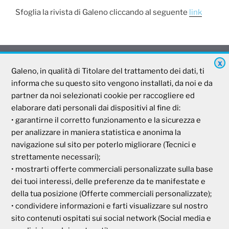
Sfoglia la rivista di Galeno cliccando al seguente
link
X
Galeno
Galeno, in qualità di Titolare del trattamento dei dati, ti
informa che su questo sito vengono installati, da noi e da
partner da noi selezionati cookie per raccogliere ed
Società Mutua Cooperativa
elaborare dati personali dai dispositivi al fine di:
Via Parigi, 11
• garantirne il corretto funzionamento e la sicurezza e
00185 Roma
per analizzare in maniera statistica e anonima la
P.I e C.F. 04273791006
navigazione sul sito per poterlo migliorare (Tecnici e
strettamente necessari);
• mostrarti offerte commerciali personalizzate sulla base
Tel. 800 99 93 83
dei tuoi interessi, delle preferenze da te manifestate e
Fax 06 44 24 87 05
e-mail:
backoffice@cassagaleno.it
della tua posizione (Offerte commerciali personalizzate);
• condividere informazioni e farti visualizzare sul nostro
sito contenuti ospitati sui social network (Social media e