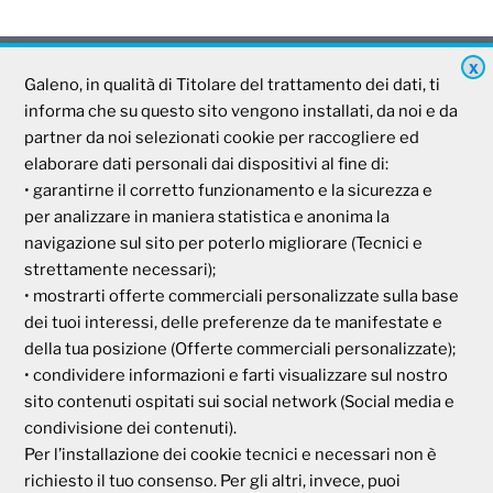
X
Galeno, in qualità di Titolare del trattamento dei dati, ti
Galeno
informa che su questo sito vengono installati, da noi e da
partner da noi selezionati cookie per raccogliere ed
Società Mutua Cooperativa
elaborare dati personali dai dispositivi al fine di:
• garantirne il corretto funzionamento e la sicurezza e
Via Parigi, 11
00185 Roma
per analizzare in maniera statistica e anonima la
P.I e C.F. 04273791006
navigazione sul sito per poterlo migliorare (Tecnici e
strettamente necessari);
• mostrarti offerte commerciali personalizzate sulla base
Tel. 800 99 93 83
dei tuoi interessi, delle preferenze da te manifestate e
Fax 06 44 24 87 05
della tua posizione (Offerte commerciali personalizzate);
e-mail:
backoffice@cassagaleno.it
• condividere informazioni e farti visualizzare sul nostro
sito contenuti ospitati sui social network (Social media e
condivisione dei contenuti).
Per l’installazione dei cookie tecnici e necessari non è
richiesto il tuo consenso. Per gli altri, invece, puoi