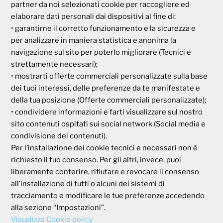
partner da noi selezionati cookie per raccogliere ed
Società Mutua Cooperativa
elaborare dati personali dai dispositivi al fine di:
• garantirne il corretto funzionamento e la sicurezza e
Via Parigi, 11
00185 Roma
per analizzare in maniera statistica e anonima la
P.I e C.F. 04273791006
navigazione sul sito per poterlo migliorare (Tecnici e
strettamente necessari);
• mostrarti offerte commerciali personalizzate sulla base
Tel. 800 99 93 83
dei tuoi interessi, delle preferenze da te manifestate e
Fax 06 44 24 87 05
della tua posizione (Offerte commerciali personalizzate);
e-mail:
backoffice@cassagaleno.it
• condividere informazioni e farti visualizzare sul nostro
sito contenuti ospitati sui social network (Social media e
condivisione dei contenuti).
Per l’installazione dei cookie tecnici e necessari non è
richiesto il tuo consenso. Per gli altri, invece, puoi
liberamente conferire, rifiutare e revocare il consenso
all’installazione di tutti o alcuni dei sistemi di
Informativa sul trattamento dei dati
Informativa sull’uso dei cookie
tracciamento e modificare le tue preferenze accedendo
alla sezione “Impostazioni”.
Visualizza Cookie policy