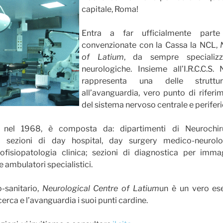
capitale, Roma!
Entra a far ufficialmente parte
convenzionate con la Cassa la NCL,
of Latium
, da sempre specializz
neurologiche. Insieme all’I.R.C.C.S
rappresenta una delle struttu
all’avanguardia, vero punto di rifer
del sistema nervoso centrale e periferi
a nel 1968, è composta da: dipartimenti di Neurochiru
ne; sezioni di day hospital, day surgery medico-neurolo
urofisiopatologia clinica; sezioni di diagnostica per imma
 e ambulatori specialistici.
-sanitario,
Neurological Centre of Latium
un è un vero es
icerca e l’avanguardia i suoi punti cardine.